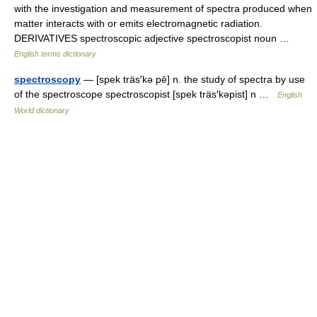
with the investigation and measurement of spectra produced when
matter interacts with or emits electromagnetic radiation.
DERIVATIVES spectroscopic adjective spectroscopist noun …
English terms dictionary
spectroscopy
— [spek träs′kə pē] n. the study of spectra by use
of the spectroscope spectroscopist [spek träs′kəpist] n …
English
World dictionary