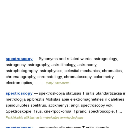
spectroscopy
— Synonyms and related words: astrogeology,
astrognosy, astrography, astrolithology, astronomy,
astrophotography, astrophysics, celestial mechanics, chromatics,
chromatography, chromatology, chromatoscopy, colorimetry,
electron optics,… …
Moby Thesaurus
spectroscopy
— spektroskopija statusas T sritis Standartizacija ir
metrologija apibrėžtis Mokslas apie elektromagnetinės ir dalelinės
spinduliuotės spektrus. atitikmenys: angl. spectroscopy vok.
Spektroskopie, f rus. спектроскопия, f pranc. spectroscopie, f …
Penkiakalbis aiškinamasis metrologijos terminų žodynas
spectroscopy
— spektroskopija statusas T sritis chemija