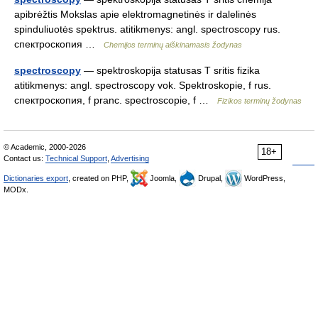
apibrėžtis Mokslas apie elektromagnetinės ir dalelinės
spinduliuotės spektrus. atitikmenys: angl. spectroscopy rus.
спектроскопия …
Chemijos terminų aiškinamasis žodynas
spectroscopy
— spektroskopija statusas T sritis fizika
atitikmenys: angl. spectroscopy vok. Spektroskopie, f rus.
спектроскопия, f pranc. spectroscopie, f …
Fizikos terminų žodynas
© Academic, 2000-2026
18+
Contact us:
Technical Support
,
Advertising
Dictionaries export
, created on PHP,
Joomla,
Drupal,
WordPress,
MODx.