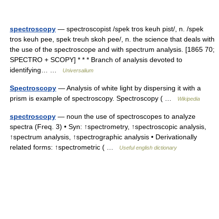
spectroscopy
— spectroscopist /spek tros keuh pist/, n. /spek
tros keuh pee, spek treuh skoh pee/, n. the science that deals with
the use of the spectroscope and with spectrum analysis. [1865 70;
SPECTRO + SCOPY] * * * Branch of analysis devoted to
identifying… …
Universalium
Spectroscopy
— Analysis of white light by dispersing it with a
prism is example of spectroscopy. Spectroscopy ( …
Wikipedia
spectroscopy
— noun the use of spectroscopes to analyze
spectra (Freq. 3) • Syn: ↑spectrometry, ↑spectroscopic analysis,
↑spectrum analysis, ↑spectrographic analysis • Derivationally
related forms: ↑spectrometric ( …
Useful english dictionary