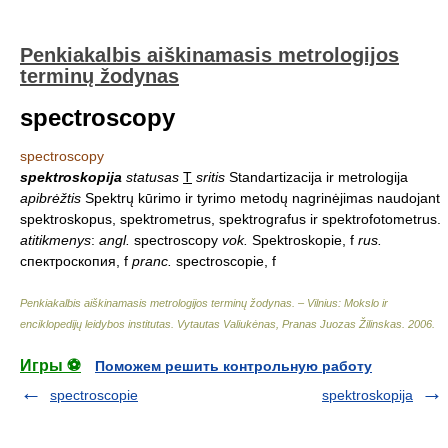
Penkiakalbis aiškinamasis metrologijos
terminų žodynas
spectroscopy
spectroscopy
spektroskopija
statusas
T
sritis
Standartizacija ir metrologija
apibrėžtis
Spektrų kūrimo ir tyrimo metodų nagrinėjimas naudojant
spektroskopus, spektrometrus, spektrografus ir spektrofotometrus.
atitikmenys
:
angl.
spectroscopy
vok.
Spektroskopie, f
rus.
спектроскопия, f
pranc.
spectroscopie, f
Penkiakalbis aiškinamasis metrologijos terminų žodynas. – Vilnius: Mokslo ir
enciklopedijų leidybos institutas
.
Vytautas Valiukėnas, Pranas Juozas Žilinskas
.
2006
.
Игры ⚽
Поможем решить контрольную работу
spectroscopie
spektroskopija